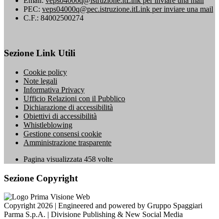
Email:
veps04000q@istruzione.it
Link per inviare una mail
PEC:
veps04000q@pec.istruzione.it
Link per inviare una mail
C.F.: 84002500274
Sezione Link Utili
Cookie policy
Note legali
Informativa Privacy
Ufficio Relazioni con il Pubblico
Dichiarazione di accessibilità
Obiettivi di accessibilità
Whistleblowing
Gestione consensi cookie
Amministrazione trasparente
Pagina visualizzata
458
volte
Sezione Copyright
Copyright 2026 | Engineered and powered by Gruppo Spaggiari
Parma S.p.A. | Divisione Publishing & New Social Media