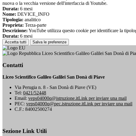
nuova o la vecchia versione dell'interfaccia di Youtube.
Durata:
6 mesi
Nome:
DEVICE_INFO
Tipologia:
analitico
Proprieta:
Terza-parte
Descrizione:
YouTube utilizza questo cookie per identificare la tipologi
Durata:
6 mesi
Accetta tutti
Salva le preferenze
Liceo Scientifico Galileo Galilei San Donà di Pi
Contatti
Liceo Scientifico Galileo Galilei San Donà di Piave
Via Perugia n. 8 - San Donà di Piave (VE)
Tel:
0421/52448
Email:
veps04000q@istruzione.it
Link per inviare una mail
PEC:
veps04000q@pec.istruzione.it
Link per inviare una mail
C.F.: 84002500274
Sezione Link Utili