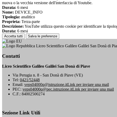
nuova o la vecchia versione dell'interfaccia di Youtube.
Durata:
6 mesi
Nome:
DEVICE_INFO
Tipologia:
analitico
Proprieta:
Terza-parte
Descrizione:
YouTube utilizza questo cookie per identificare la tipologi
Durata:
6 mesi
Accetta tutti
Salva le preferenze
Liceo Scientifico Galileo Galilei San Donà di Pi
Contatti
Liceo Scientifico Galileo Galilei San Donà di Piave
Via Perugia n. 8 - San Donà di Piave (VE)
Tel:
0421/52448
Email:
veps04000q@istruzione.it
Link per inviare una mail
PEC:
veps04000q@pec.istruzione.it
Link per inviare una mail
C.F.: 84002500274
Sezione Link Utili