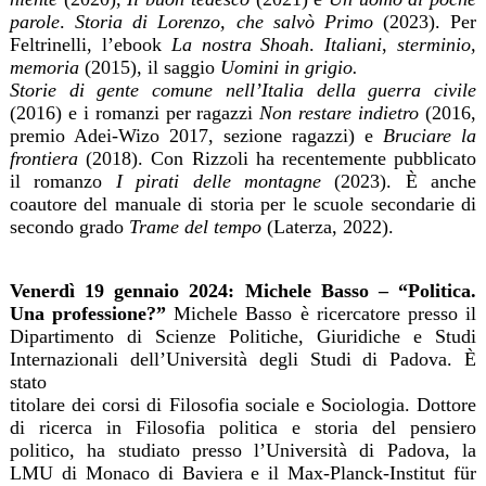
parole
.
Storia di Lorenzo, che salvò Primo
(2023). Per
Feltrinelli, l’ebook
La nostra Shoah
.
Italiani
,
sterminio,
memoria
(2015), il saggio
Uomini in grigio.
Storie di gente comune nell’Italia della guerra civile
(2016) e i romanzi per ragazzi
Non restare indietro
(2016,
premio Adei-Wizo 2017, sezione ragazzi) e
Bruciare la
frontiera
(2018). Con Rizzoli ha recentemente pubblicato
il romanzo
I pirati delle montagne
(2023). È anche
coautore del manuale di storia per le scuole secondarie di
secondo grado
Trame del tempo
(Laterza, 2022).
Venerdì 19 gennaio 2024: Michele Basso – “Politica.
Una professione?”
Michele Basso è ricercatore presso il
Dipartimento di Scienze Politiche, Giuridiche e Studi
Internazionali dell’Università degli Studi di Padova. È
stato
titolare dei corsi di Filosofia sociale e Sociologia. Dottore
di ricerca in Filosofia politica e storia del pensiero
politico, ha studiato presso l’Università di Padova, la
LMU di Monaco di Baviera e il Max-Planck-Institut für