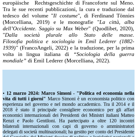
europäische Rechtsgeschichte di Francoforte sul Meno.
Tra le sue recenti pubblicazioni, la cura e traduzione dal
tedesco del volume "
Il costume
", di Ferdinand Tönnies
(Morcelliana, 2019) e le monografie "
La città, alba
dell’Occidente. Saggio su Max Weber
" (Quodlibet, 2020),
"
Dalla società plurale allo Stato delle masse.
Filosofia
politica e sociologia in Emil Lederer
(1882-
1939)"
(FrancoAngeli, 2022) e la traduzione, per la prima
volta in lingua italiana di
“Sociologia della guerra
mondiale”
di Emil Lederer (Morcelliana, 2022).
•
12 marzo
2024: Marco Simoni - "
Politica ed economia nella
vita di tutti i giorni"
Marco Simoni è un economista politico con
esperienza nel governo e nel mondo accademico. Tra il 2014 e il
2018 è stato il principale consigliere economico per gli affari
economici internazionali dei Presidenti dei Ministri italiani Matteo
Renzi e Paolo Gentiloni. Ha partecipato a oltre 120 incontri
bilaterali internazionali con capi di governo o amministratori
delegati di società multinazionali; ha gestito per conto del Presidente