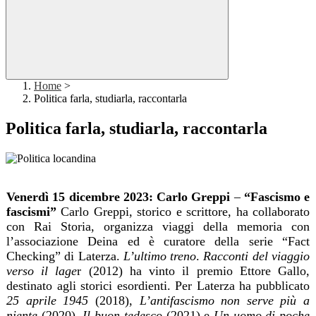
Home
>
Politica farla, studiarla, raccontarla
Politica farla, studiarla, raccontarla
Venerdì 15 dicembre 2023: Carlo Greppi
–
“Fascismo e
fascismi”
Carlo Greppi, storico e scrittore, ha collaborato
con Rai Storia, organizza viaggi della memoria con
l’associazione Deina ed è curatore della serie “Fact
Checking” di Laterza.
L’ultimo treno
.
Racconti del viaggio
verso il lage
r (2012) ha vinto il premio Ettore Gallo,
destinato agli storici esordienti. Per Laterza ha pubblicato
25 aprile 1945
(2018),
L’antifascismo non serve più a
niente
(2020),
Il buon tedesco
(2021) e
Un uomo di poche