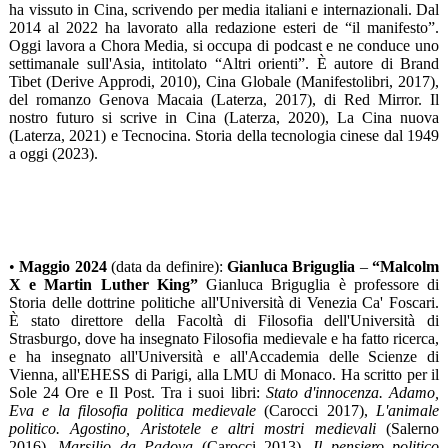
ha vissuto in Cina, scrivendo per media italiani e internazionali. Dal
2014 al 2022 ha lavorato alla redazione esteri de “il manifesto”.
Oggi lavora a Chora Media, si occupa di podcast e ne conduce uno
settimanale sull'Asia, intitolato “Altri orienti”. È autore di Brand
Tibet (Derive Approdi, 2010), Cina Globale (Manifestolibri, 2017),
del romanzo Genova Macaia (Laterza, 2017), di Red Mirror. Il
nostro futuro si scrive in Cina (Laterza, 2020), La Cina nuova
(Laterza, 2021) e Tecnocina. Storia della tecnologia cinese dal 1949
a oggi (2023).
•
Maggio 2024
(data da definire):
Gianluca Briguglia
–
“Malcolm
X e Martin Luther King”
Gianluca Briguglia è professore di
Storia delle dottrine politiche all'Università di Venezia Ca' Foscari.
È stato direttore della Facoltà di Filosofia dell'Università di
Strasburgo, dove ha insegnato Filosofia medievale e ha fatto ricerca,
e ha insegnato all'Università e all'Accademia delle Scienze di
Vienna, all'EHESS di Parigi, alla LMU di Monaco. Ha scritto per il
Sole 24 Ore e Il Post. Tra i suoi libri:
Stato d'innocenza. Adamo,
Eva e la filosofia politica medievale
(Carocci 2017),
L'animale
politico. Agostino, Aristotele e altri mostri medievali
(Salerno
2016),
Marsilio da Padova
(Carocci 2013),
Il pensiero politico