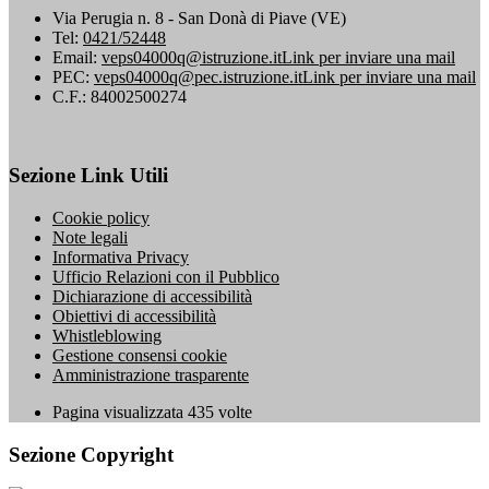
Via Perugia n. 8 - San Donà di Piave (VE)
Tel:
0421/52448
Email:
veps04000q@istruzione.it
Link per inviare una mail
PEC:
veps04000q@pec.istruzione.it
Link per inviare una mail
C.F.: 84002500274
Sezione Link Utili
Cookie policy
Note legali
Informativa Privacy
Ufficio Relazioni con il Pubblico
Dichiarazione di accessibilità
Obiettivi di accessibilità
Whistleblowing
Gestione consensi cookie
Amministrazione trasparente
Pagina visualizzata
435
volte
Sezione Copyright