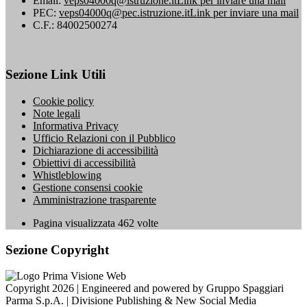
Email:
veps04000q@istruzione.it
Link per inviare una mail
PEC:
veps04000q@pec.istruzione.it
Link per inviare una mail
C.F.: 84002500274
Sezione Link Utili
Cookie policy
Note legali
Informativa Privacy
Ufficio Relazioni con il Pubblico
Dichiarazione di accessibilità
Obiettivi di accessibilità
Whistleblowing
Gestione consensi cookie
Amministrazione trasparente
Pagina visualizzata
462
volte
Sezione Copyright
Copyright 2026 | Engineered and powered by Gruppo Spaggiari
Parma S.p.A. | Divisione Publishing & New Social Media