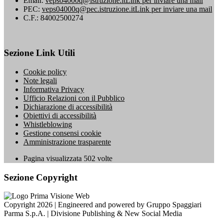
Email:
veps04000q@istruzione.it
Link per inviare una mail
PEC:
veps04000q@pec.istruzione.it
Link per inviare una mail
C.F.: 84002500274
Sezione Link Utili
Cookie policy
Note legali
Informativa Privacy
Ufficio Relazioni con il Pubblico
Dichiarazione di accessibilità
Obiettivi di accessibilità
Whistleblowing
Gestione consensi cookie
Amministrazione trasparente
Pagina visualizzata
502
volte
Sezione Copyright
Copyright 2026 | Engineered and powered by Gruppo Spaggiari
Parma S.p.A. | Divisione Publishing & New Social Media