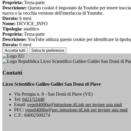
Proprieta:
Terza-parte
Descrizione:
Questo cookie è impostato da Youtube per tenere traccia de
nuova o la vecchia versione dell'interfaccia di Youtube.
Durata:
6 mesi
Nome:
DEVICE_INFO
Tipologia:
analitico
Proprieta:
Terza-parte
Descrizione:
YouTube utilizza questo cookie per identificare la tipologi
Durata:
6 mesi
Accetta tutti
Salva le preferenze
Liceo Scientifico Galileo Galilei San Donà di Pi
Contatti
Liceo Scientifico Galileo Galilei San Donà di Piave
Via Perugia n. 8 - San Donà di Piave (VE)
Tel:
0421/52448
Email:
veps04000q@istruzione.it
Link per inviare una mail
PEC:
veps04000q@pec.istruzione.it
Link per inviare una mail
C.F.: 84002500274