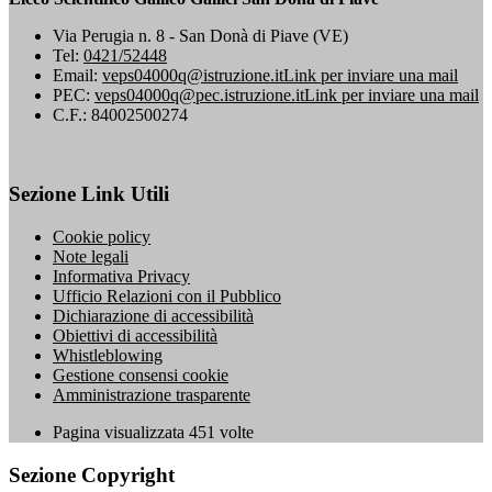
Via Perugia n. 8 - San Donà di Piave (VE)
Tel:
0421/52448
Email:
veps04000q@istruzione.it
Link per inviare una mail
PEC:
veps04000q@pec.istruzione.it
Link per inviare una mail
C.F.: 84002500274
Sezione Link Utili
Cookie policy
Note legali
Informativa Privacy
Ufficio Relazioni con il Pubblico
Dichiarazione di accessibilità
Obiettivi di accessibilità
Whistleblowing
Gestione consensi cookie
Amministrazione trasparente
Pagina visualizzata
451
volte
Sezione Copyright