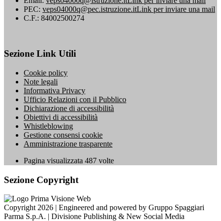
Email:
veps04000q@istruzione.it
Link per inviare una mail
PEC:
veps04000q@pec.istruzione.it
Link per inviare una mail
C.F.: 84002500274
Sezione Link Utili
Cookie policy
Note legali
Informativa Privacy
Ufficio Relazioni con il Pubblico
Dichiarazione di accessibilità
Obiettivi di accessibilità
Whistleblowing
Gestione consensi cookie
Amministrazione trasparente
Pagina visualizzata
487
volte
Sezione Copyright
Copyright 2026 | Engineered and powered by Gruppo Spaggiari
Parma S.p.A. | Divisione Publishing & New Social Media