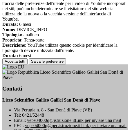
traccia delle preferenze dell'utente per i video di Youtube incorporati
nei siti; può anche determinare se il visitatore del sito web sta
utilizzando la nuova o la vecchia versione dell'interfaccia di
Youtube.
Durata:
6 mesi
Nome:
DEVICE_INFO
Tipologia:
analitico
Proprieta:
Terza-parte
Descrizione:
YouTube utilizza questo cookie per identificare la
tipologia di device utilizzata dall'utente.
Durata:
6 mesi
Accetta tutti
Salva le preferenze
Liceo Scientifico Galileo Galilei San Donà di
Piave
Contatti
Liceo Scientifico Galileo Galilei San Donà di Piave
Via Perugia n. 8 - San Donà di Piave (VE)
Tel:
0421/52448
Email:
veps04000q@istruzione.it
Link per inviare una mail
PEC:
veps04000q@pec.istruzione.it
Link per inviare una mail