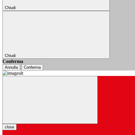
Chiudi
Chiudi
Conferma
Annulla
Conferma
close