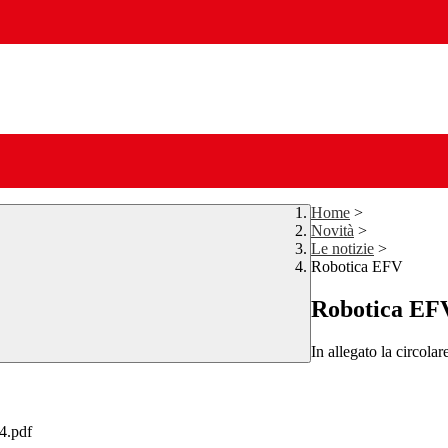
Home
>
Novità
>
Le notizie
>
Robotica EFV
Robotica EF
In allegato la circol
.pdf