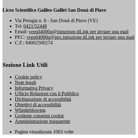
Liceo Scientifico Galileo Galilei San Donà di Piave
Via Perugia n. 8 - San Donà di Piave (VE)
Tel:
0421/52448
Email:
veps04000q@istruzione.it
Link per inviare una mail
PEC:
veps04000q@pec.istruzione.it
Link per inviare una mail
C.F.: 84002500274
Sezione Link Utili
Cookie policy
Note legali
Informativa Privacy
Ufficio Relazioni con il Pubblico
Dichiarazione di accessibilità
Obiettivi di accessibilità
Whistleblowing
Gestione consensi cookie
Amministrazione trasparente
Pagina visualizzata
1003
volte