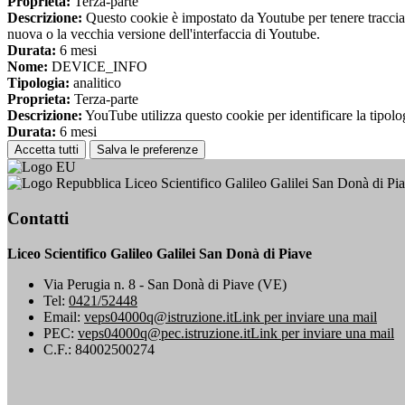
Proprieta:
Terza-parte
Descrizione:
Questo cookie è impostato da Youtube per tenere traccia de
nuova o la vecchia versione dell'interfaccia di Youtube.
Durata:
6 mesi
Nome:
DEVICE_INFO
Tipologia:
analitico
Proprieta:
Terza-parte
Descrizione:
YouTube utilizza questo cookie per identificare la tipologi
Durata:
6 mesi
Accetta tutti
Salva le preferenze
Liceo Scientifico Galileo Galilei San Donà di Pi
Contatti
Liceo Scientifico Galileo Galilei San Donà di Piave
Via Perugia n. 8 - San Donà di Piave (VE)
Tel:
0421/52448
Email:
veps04000q@istruzione.it
Link per inviare una mail
PEC:
veps04000q@pec.istruzione.it
Link per inviare una mail
C.F.: 84002500274