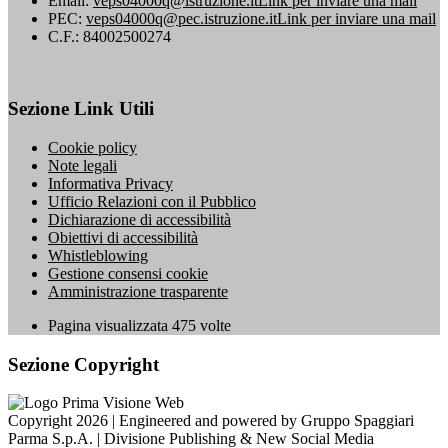
Email:
veps04000q@istruzione.it
Link per inviare una mail
PEC:
veps04000q@pec.istruzione.it
Link per inviare una mail
C.F.: 84002500274
Sezione Link Utili
Cookie policy
Note legali
Informativa Privacy
Ufficio Relazioni con il Pubblico
Dichiarazione di accessibilità
Obiettivi di accessibilità
Whistleblowing
Gestione consensi cookie
Amministrazione trasparente
Pagina visualizzata
475
volte
Sezione Copyright
Copyright 2026 | Engineered and powered by Gruppo Spaggiari
Parma S.p.A. | Divisione Publishing & New Social Media