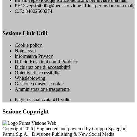
Email:
veps04000q@istruzione.it
Link per inviare una mail
PEC:
veps04000q@pec.istruzione.it
Link per inviare una mail
C.F.: 84002500274
Sezione Link Utili
Cookie policy
Note legali
Informativa Privacy
Ufficio Relazioni con il Pubblico
Dichiarazione di accessibilità
Obiettivi di accessibilità
Whistleblowing
Gestione consensi cookie
Amministrazione trasparente
Pagina visualizzata
411
volte
Sezione Copyright
Copyright 2026 | Engineered and powered by Gruppo Spaggiari
Parma S.p.A. | Divisione Publishing & New Social Media