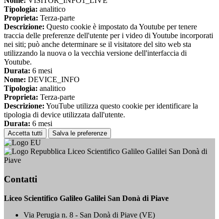
Nome:
VISITOR_INFO1_LIVE
Tipologia:
analitico
Proprieta:
Terza-parte
Descrizione:
Questo cookie è impostato da Youtube per tenere
traccia delle preferenze dell'utente per i video di Youtube incorporati
nei siti; può anche determinare se il visitatore del sito web sta
utilizzando la nuova o la vecchia versione dell'interfaccia di
Youtube.
Durata:
6 mesi
Nome:
DEVICE_INFO
Tipologia:
analitico
Proprieta:
Terza-parte
Descrizione:
YouTube utilizza questo cookie per identificare la
tipologia di device utilizzata dall'utente.
Durata:
6 mesi
Accetta tutti
Salva le preferenze
Liceo Scientifico Galileo Galilei San Donà di
Piave
Contatti
Liceo Scientifico Galileo Galilei San Donà di Piave
Via Perugia n. 8 - San Donà di Piave (VE)