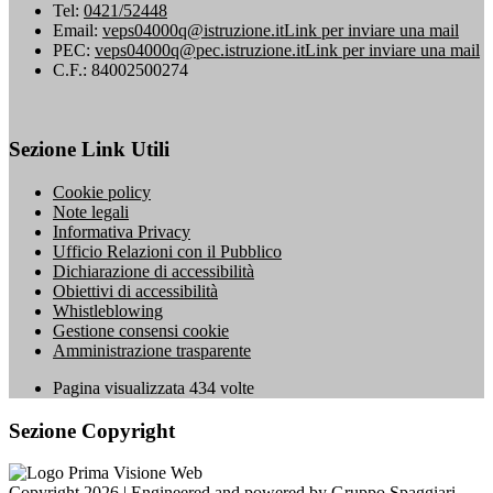
Tel:
0421/52448
Email:
veps04000q@istruzione.it
Link per inviare una mail
PEC:
veps04000q@pec.istruzione.it
Link per inviare una mail
C.F.: 84002500274
Sezione Link Utili
Cookie policy
Note legali
Informativa Privacy
Ufficio Relazioni con il Pubblico
Dichiarazione di accessibilità
Obiettivi di accessibilità
Whistleblowing
Gestione consensi cookie
Amministrazione trasparente
Pagina visualizzata
434
volte
Sezione Copyright
Copyright 2026 | Engineered and powered by Gruppo Spaggiari