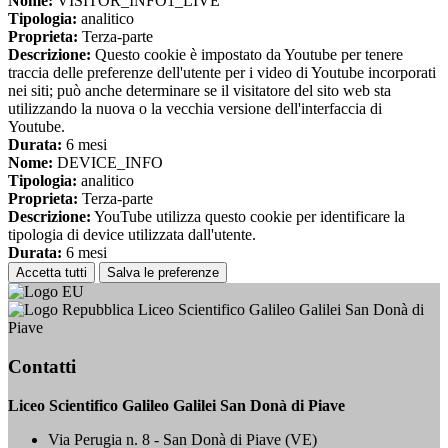
Nome:
VISITOR_INFO1_LIVE
Tipologia:
analitico
Proprieta:
Terza-parte
Descrizione:
Questo cookie è impostato da Youtube per tenere
traccia delle preferenze dell'utente per i video di Youtube incorporati
nei siti; può anche determinare se il visitatore del sito web sta
utilizzando la nuova o la vecchia versione dell'interfaccia di
Youtube.
Durata:
6 mesi
Nome:
DEVICE_INFO
Tipologia:
analitico
Proprieta:
Terza-parte
Descrizione:
YouTube utilizza questo cookie per identificare la
tipologia di device utilizzata dall'utente.
Durata:
6 mesi
Accetta tutti
Salva le preferenze
Liceo Scientifico Galileo Galilei San Donà di
Piave
Contatti
Liceo Scientifico Galileo Galilei San Donà di Piave
Via Perugia n. 8 - San Donà di Piave (VE)