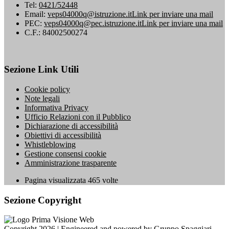
Tel:
0421/52448
Email:
veps04000q@istruzione.it
Link per inviare una mail
PEC:
veps04000q@pec.istruzione.it
Link per inviare una mail
C.F.: 84002500274
Sezione Link Utili
Cookie policy
Note legali
Informativa Privacy
Ufficio Relazioni con il Pubblico
Dichiarazione di accessibilità
Obiettivi di accessibilità
Whistleblowing
Gestione consensi cookie
Amministrazione trasparente
Pagina visualizzata
465
volte
Sezione Copyright
Copyright 2026 | Engineered and powered by Gruppo Spaggiari