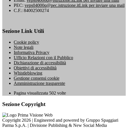
Email:
veps04000q@istruzione.it
Link per inviare una mail
PEC:
veps04000q@pec.istruzione.it
Link per inviare una mail
C.F.: 84002500274
Sezione Link Utili
Cookie policy
Note legali
Informativa Privacy
Ufficio Relazioni con il Pubblico
Dichiarazione di accessibilità
Obiettivi di accessibilità
Whistleblowing
Gestione consensi cookie
Amministrazione trasparente
Pagina visualizzata
502
volte
Sezione Copyright
Copyright 2026 | Engineered and powered by Gruppo Spaggiari
Parma S.p.A. | Divisione Publishing & New Social Media