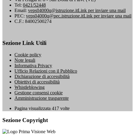
Tel:
0421/52448
Email:
veps04000q@istruzione.it
Link per inviare una mail
PEC:
veps04000q@pec.istruzione.it
Link per inviare una mail
C.F.: 84002500274
Sezione Link Utili
Cookie policy
Note legali
Informativa Privacy
Ufficio Relazioni con il Pubblico
Dichiarazione di accessibilità
Obiettivi di accessibilità
Whistleblowing
Gestione consensi cookie
Amministrazione trasparente
Pagina visualizzata
417
volte
Sezione Copyright