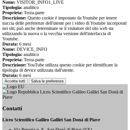
Nome:
VISITOR_INFO1_LIVE
Tipologia:
analitico
Proprieta:
Terza-parte
Descrizione:
Questo cookie è impostato da Youtube per tenere
traccia delle preferenze dell'utente per i video di Youtube incorporati
nei siti; può anche determinare se il visitatore del sito web sta
utilizzando la nuova o la vecchia versione dell'interfaccia di
Youtube.
Durata:
6 mesi
Nome:
DEVICE_INFO
Tipologia:
analitico
Proprieta:
Terza-parte
Descrizione:
YouTube utilizza questo cookie per identificare la
tipologia di device utilizzata dall'utente.
Durata:
6 mesi
Accetta tutti
Salva le preferenze
Liceo Scientifico Galileo Galilei San Donà di
Piave
Contatti
Liceo Scientifico Galileo Galilei San Donà di Piave
Via Perugia n. 8 - San Donà di Piave (VE)