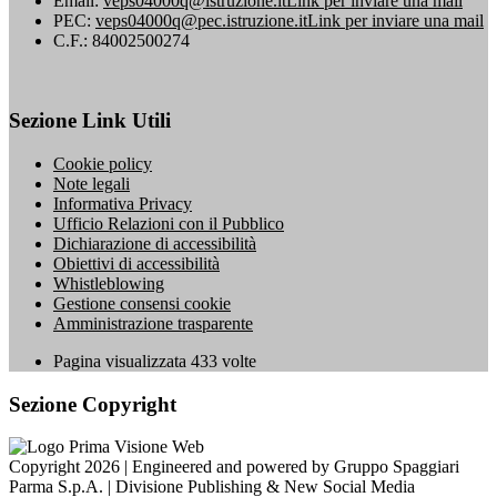
Email:
veps04000q@istruzione.it
Link per inviare una mail
PEC:
veps04000q@pec.istruzione.it
Link per inviare una mail
C.F.: 84002500274
Sezione Link Utili
Cookie policy
Note legali
Informativa Privacy
Ufficio Relazioni con il Pubblico
Dichiarazione di accessibilità
Obiettivi di accessibilità
Whistleblowing
Gestione consensi cookie
Amministrazione trasparente
Pagina visualizzata
433
volte
Sezione Copyright
Copyright 2026 | Engineered and powered by Gruppo Spaggiari
Parma S.p.A. | Divisione Publishing & New Social Media