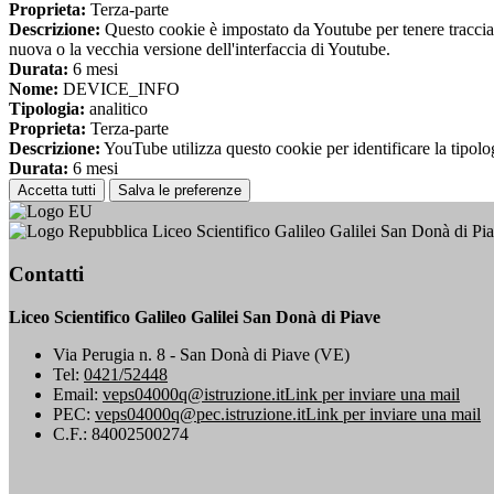
Proprieta:
Terza-parte
Descrizione:
Questo cookie è impostato da Youtube per tenere traccia de
nuova o la vecchia versione dell'interfaccia di Youtube.
Durata:
6 mesi
Nome:
DEVICE_INFO
Tipologia:
analitico
Proprieta:
Terza-parte
Descrizione:
YouTube utilizza questo cookie per identificare la tipologi
Durata:
6 mesi
Accetta tutti
Salva le preferenze
Liceo Scientifico Galileo Galilei San Donà di Pi
Contatti
Liceo Scientifico Galileo Galilei San Donà di Piave
Via Perugia n. 8 - San Donà di Piave (VE)
Tel:
0421/52448
Email:
veps04000q@istruzione.it
Link per inviare una mail
PEC:
veps04000q@pec.istruzione.it
Link per inviare una mail
C.F.: 84002500274