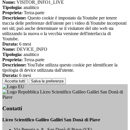
Nome:
VISITOR_INFO1_LIVE
Tipologia:
analitico
Proprieta:
Terza-parte
Descrizione:
Questo cookie è impostato da Youtube per tenere
traccia delle preferenze dell'utente per i video di Youtube incorporati
nei siti; può anche determinare se il visitatore del sito web sta
utilizzando la nuova o la vecchia versione dell'interfaccia di
Youtube.
Durata:
6 mesi
Nome:
DEVICE_INFO
Tipologia:
analitico
Proprieta:
Terza-parte
Descrizione:
YouTube utilizza questo cookie per identificare la
tipologia di device utilizzata dall'utente.
Durata:
6 mesi
Accetta tutti
Salva le preferenze
Liceo Scientifico Galileo Galilei San Donà di
Piave
Contatti
Liceo Scientifico Galileo Galilei San Donà di Piave
Via Perugia n. 8 - San Donà di Piave (VE)