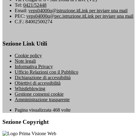
Tel:
0421/52448
Email:
veps04000q@istruzione.it
Link per inviare una mail
PEC:
veps04000q@pec.istruzione.it
Link per inviare una mail
C.F.: 84002500274
Sezione Link Utili
Cookie policy
Note legali
Informativa Privacy
Ufficio Relazioni con il Pubblico
Dichiarazione di accessibilità
Obiettivi di accessibilità
Whistleblowing
Gestione consensi cookie
Amministrazione trasparente
Pagina visualizzata
468
volte
Sezione Copyright