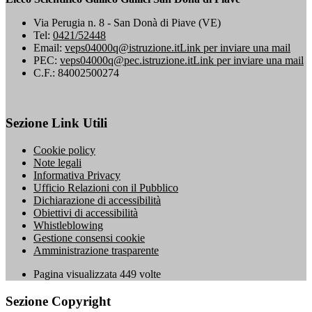
Via Perugia n. 8 - San Donà di Piave (VE)
Tel:
0421/52448
Email:
veps04000q@istruzione.it
Link per inviare una mail
PEC:
veps04000q@pec.istruzione.it
Link per inviare una mail
C.F.: 84002500274
Sezione Link Utili
Cookie policy
Note legali
Informativa Privacy
Ufficio Relazioni con il Pubblico
Dichiarazione di accessibilità
Obiettivi di accessibilità
Whistleblowing
Gestione consensi cookie
Amministrazione trasparente
Pagina visualizzata
449
volte
Sezione Copyright