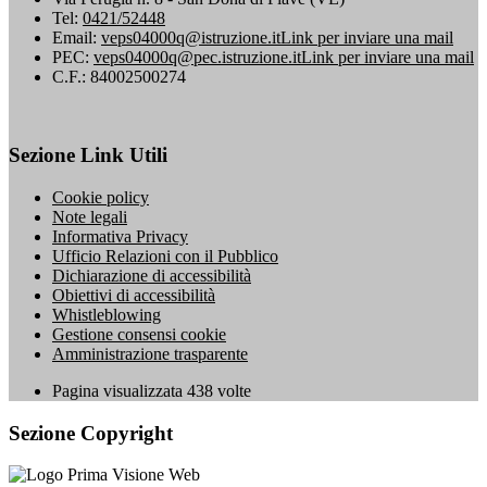
Tel:
0421/52448
Email:
veps04000q@istruzione.it
Link per inviare una mail
PEC:
veps04000q@pec.istruzione.it
Link per inviare una mail
C.F.: 84002500274
Sezione Link Utili
Cookie policy
Note legali
Informativa Privacy
Ufficio Relazioni con il Pubblico
Dichiarazione di accessibilità
Obiettivi di accessibilità
Whistleblowing
Gestione consensi cookie
Amministrazione trasparente
Pagina visualizzata
438
volte
Sezione Copyright