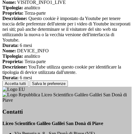
Nome:
VISITOR_INFO1_LIVE
Tipologia:
analitico
Proprieta:
Terza-parte
Descrizione:
Questo cookie è impostato da Youtube per tenere
traccia delle preferenze dell'utente per i video di Youtube incorporati
nei siti; può anche determinare se il visitatore del sito web sta
utilizzando la nuova o la vecchia versione dell'interfaccia di
Youtube.
Durata:
6 mesi
Nome:
DEVICE_INFO
Tipologia:
analitico
Proprieta:
Terza-parte
Descrizione:
YouTube utilizza questo cookie per identificare la
tipologia di device utilizzata dall'utente.
Durata:
6 mesi
Accetta tutti
Salva le preferenze
Liceo Scientifico Galileo Galilei San Donà di
Piave
Contatti
Liceo Scientifico Galileo Galilei San Donà di Piave
Via Perugia n. 8 - San Donà di Piave (VE)