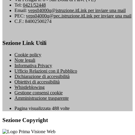
Tel:
0421/52448
Email:
veps04000q@istruzione.it
Link per inviare una mail
PEC:
veps04000q@pec.istruzione.it
Link per inviare una mail
C.F.: 84002500274
Sezione Link Utili
Cookie policy
Note legali
Informativa Privacy
Ufficio Relazioni con il Pubblico
Dichiarazione di accessibilità
Obiettivi di accessibilità
Whistleblowing
Gestione consensi cookie
Amministrazione trasparente
Pagina visualizzata
488
volte
Sezione Copyright