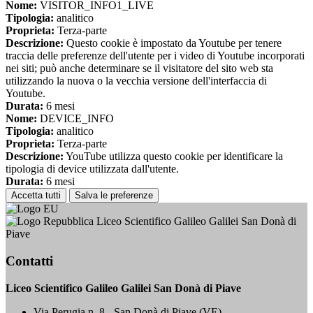
Nome:
VISITOR_INFO1_LIVE
Tipologia:
analitico
Proprieta:
Terza-parte
Descrizione:
Questo cookie è impostato da Youtube per tenere
traccia delle preferenze dell'utente per i video di Youtube incorporati
nei siti; può anche determinare se il visitatore del sito web sta
utilizzando la nuova o la vecchia versione dell'interfaccia di
Youtube.
Durata:
6 mesi
Nome:
DEVICE_INFO
Tipologia:
analitico
Proprieta:
Terza-parte
Descrizione:
YouTube utilizza questo cookie per identificare la
tipologia di device utilizzata dall'utente.
Durata:
6 mesi
Accetta tutti
Salva le preferenze
Liceo Scientifico Galileo Galilei San Donà di
Piave
Contatti
Liceo Scientifico Galileo Galilei San Donà di Piave
Via Perugia n. 8 - San Donà di Piave (VE)