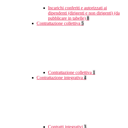
Incarichi conferiti e autorizzati ai
dipendenti (dirigenti e non dirigenti) (da
pubblicare in tabelle)
8
Contrattazione collettiva
5
Contrattazione collettiva
1
Contrattazione integrativa
4
Contratti integrativi
3