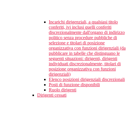
Incarichi dirigenziali, a qualsiasi titolo
conferiti, ivi inclusi quelli conferiti
discrezionalmente dall'organo di indirizzo
politico senza procedure pubbliche di
selezione e titolari di posizione
organizzativa con funzioni dirigenziali (da
pubblicare in tabelle che distinguano le
seguenti situazioni: dirigenti, dirigenti
individuati discrezionalmente, titolari di
posizione organizzativa con funzioni
dirigenziali)
Elenco posizioni dirigenziali discrezionali
Posti di funzione disponibili
Ruolo dirigenti
Dirigenti cessati