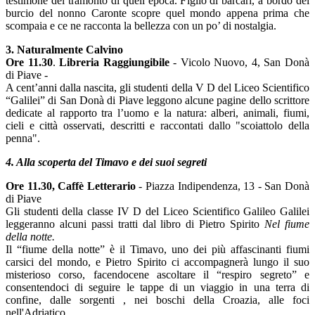
testimone del tramonto di quell’epoca. Figlio di barcari, a bordo del
burcio del nonno Caronte scopre quel mondo appena prima che
scompaia e ce ne racconta la bellezza con un po’ di nostalgia.
3. Naturalmente Calvino
Ore 11.30
.
Libreria Raggiungibile
- Vicolo Nuovo, 4, San Donà
di Piave -
A cent’anni dalla nascita, gli studenti della V D del Liceo Scientifico
“Galilei” di San Donà di Piave leggono alcune pagine dello scrittore
dedicate al rapporto tra l’uomo e la natura: alberi, animali, fiumi,
cieli e città osservati, descritti e raccontati dallo "scoiattolo della
penna".
4. Alla scoperta del Timavo e dei suoi segreti
Ore 11.30,
Caffè Letterario
- Piazza Indipendenza, 13 - San Donà
di Piave
Gli studenti della classe IV D del Liceo Scientifico Galileo Galilei
leggeranno alcuni passi tratti dal libro di Pietro Spirito
Nel fiume
della notte.
Il “fiume della notte” è il Timavo, uno dei più affascinanti fiumi
carsici del mondo, e Pietro Spirito ci accompagnerà lungo il suo
misterioso corso, facendocene ascoltare il “respiro segreto” e
consentendoci di seguire le tappe di un viaggio in una terra di
confine, dalle sorgenti , nei boschi della Croazia, alle foci
nell'Adriatico.