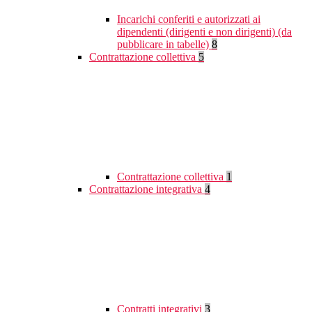
Incarichi conferiti e autorizzati ai
dipendenti (dirigenti e non dirigenti) (da
pubblicare in tabelle)
8
Contrattazione collettiva
5
Contrattazione collettiva
1
Contrattazione integrativa
4
Contratti integrativi
3