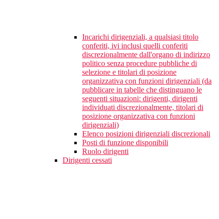
Incarichi dirigenziali, a qualsiasi titolo
conferiti, ivi inclusi quelli conferiti
discrezionalmente dall'organo di indirizzo
politico senza procedure pubbliche di
selezione e titolari di posizione
organizzativa con funzioni dirigenziali (da
pubblicare in tabelle che distinguano le
seguenti situazioni: dirigenti, dirigenti
individuati discrezionalmente, titolari di
posizione organizzativa con funzioni
dirigenziali)
Elenco posizioni dirigenziali discrezionali
Posti di funzione disponibili
Ruolo dirigenti
Dirigenti cessati