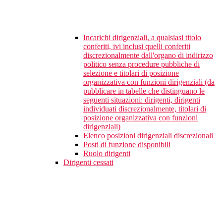
Incarichi dirigenziali, a qualsiasi titolo
conferiti, ivi inclusi quelli conferiti
discrezionalmente dall'organo di indirizzo
politico senza procedure pubbliche di
selezione e titolari di posizione
organizzativa con funzioni dirigenziali (da
pubblicare in tabelle che distinguano le
seguenti situazioni: dirigenti, dirigenti
individuati discrezionalmente, titolari di
posizione organizzativa con funzioni
dirigenziali)
Elenco posizioni dirigenziali discrezionali
Posti di funzione disponibili
Ruolo dirigenti
Dirigenti cessati