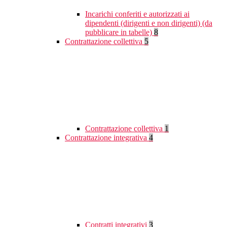
Incarichi conferiti e autorizzati ai
dipendenti (dirigenti e non dirigenti) (da
pubblicare in tabelle)
8
Contrattazione collettiva
5
Contrattazione collettiva
1
Contrattazione integrativa
4
Contratti integrativi
3