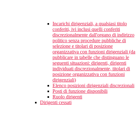
Incarichi dirigenziali, a qualsiasi titolo
conferiti, ivi inclusi quelli conferiti
discrezionalmente dall'organo di indirizzo
politico senza procedure pubbliche di
selezione e titolari di posizione
organizzativa con funzioni dirigenziali (da
pubblicare in tabelle che distinguano le
seguenti situazioni: dirigenti, dirigenti
individuati discrezionalmente, titolari di
posizione organizzativa con funzioni
dirigenziali)
Elenco posizioni dirigenziali discrezionali
Posti di funzione disponibili
Ruolo dirigenti
Dirigenti cessati