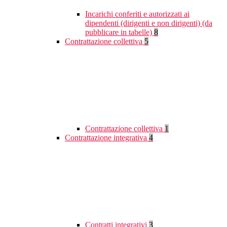
Incarichi conferiti e autorizzati ai
dipendenti (dirigenti e non dirigenti) (da
pubblicare in tabelle)
8
Contrattazione collettiva
5
Contrattazione collettiva
1
Contrattazione integrativa
4
Contratti integrativi
3