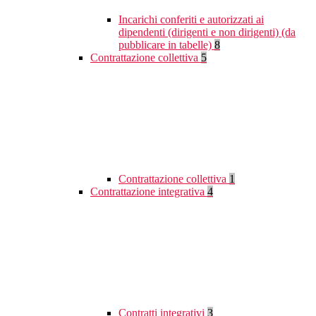
Incarichi conferiti e autorizzati ai
dipendenti (dirigenti e non dirigenti) (da
pubblicare in tabelle)
8
Contrattazione collettiva
5
Contrattazione collettiva
1
Contrattazione integrativa
4
Contratti integrativi
3