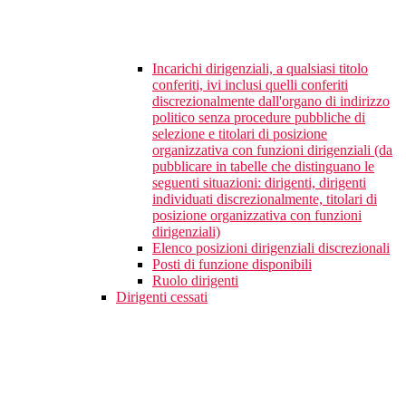
Incarichi dirigenziali, a qualsiasi titolo
conferiti, ivi inclusi quelli conferiti
discrezionalmente dall'organo di indirizzo
politico senza procedure pubbliche di
selezione e titolari di posizione
organizzativa con funzioni dirigenziali (da
pubblicare in tabelle che distinguano le
seguenti situazioni: dirigenti, dirigenti
individuati discrezionalmente, titolari di
posizione organizzativa con funzioni
dirigenziali)
Elenco posizioni dirigenziali discrezionali
Posti di funzione disponibili
Ruolo dirigenti
Dirigenti cessati