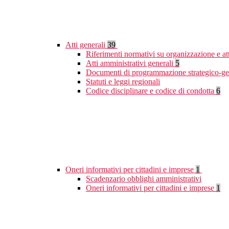
Atti generali
39
Riferimenti normativi su organizzazione e at
Atti amministrativi generali
5
Documenti di programmazione strategico-ge
Statuti e leggi regionali
Codice disciplinare e codice di condotta
6
Oneri informativi per cittadini e imprese
1
Scadenzario obblighi amministrativi
Oneri informativi per cittadini e imprese
1