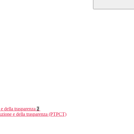
 e della trasparenza
2
ruzione e della trasparenza (PTPCT)