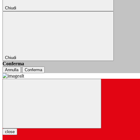
Chiudi
Chiudi
Conferma
Annulla
Conferma
close