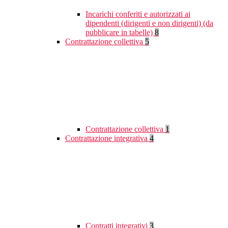
Incarichi conferiti e autorizzati ai
dipendenti (dirigenti e non dirigenti) (da
pubblicare in tabelle)
8
Contrattazione collettiva
5
Contrattazione collettiva
1
Contrattazione integrativa
4
Contratti integrativi
3