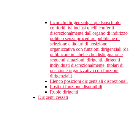
Incarichi dirigenziali, a qualsiasi titolo
conferiti, ivi inclusi quelli conferiti
discrezionalmente dall'organo di indirizzo
politico senza procedure pubbliche di
selezione e titolari di posizione
organizzativa con funzioni dirigenziali (da
pubblicare in tabelle che distinguano le
seguenti situazioni: dirigenti, dirigenti
individuati discrezionalmente, titolari di
posizione organizzativa con funzioni
dirigenziali)
Elenco posizioni dirigenziali discrezionali
Posti di funzione disponibili
Ruolo dirigenti
Dirigenti cessati