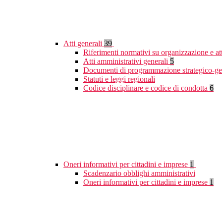
Atti generali
39
Riferimenti normativi su organizzazione e at
Atti amministrativi generali
5
Documenti di programmazione strategico-ge
Statuti e leggi regionali
Codice disciplinare e codice di condotta
6
Oneri informativi per cittadini e imprese
1
Scadenzario obblighi amministrativi
Oneri informativi per cittadini e imprese
1