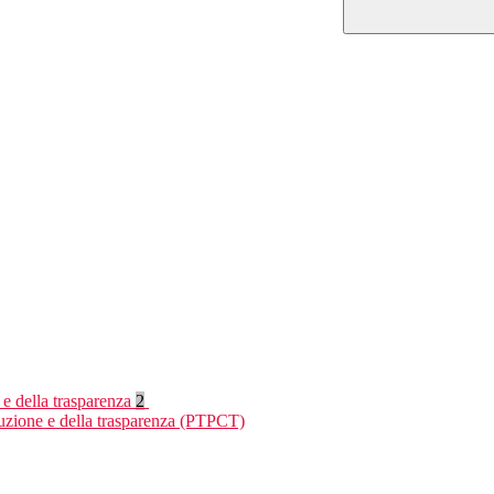
 e della trasparenza
2
ruzione e della trasparenza (PTPCT)