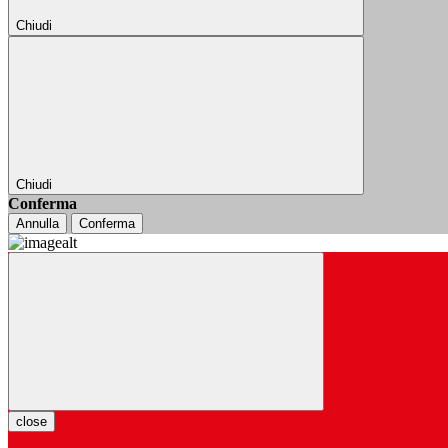
Chiudi
Chiudi
Conferma
Annulla
Conferma
close