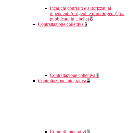
Incarichi conferiti e autorizzati ai
dipendenti (dirigenti e non dirigenti) (da
pubblicare in tabelle)
8
Contrattazione collettiva
5
Contrattazione collettiva
1
Contrattazione integrativa
4
Contratti integrativi
3