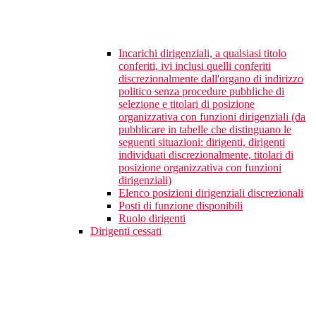
Incarichi dirigenziali, a qualsiasi titolo
conferiti, ivi inclusi quelli conferiti
discrezionalmente dall'organo di indirizzo
politico senza procedure pubbliche di
selezione e titolari di posizione
organizzativa con funzioni dirigenziali (da
pubblicare in tabelle che distinguano le
seguenti situazioni: dirigenti, dirigenti
individuati discrezionalmente, titolari di
posizione organizzativa con funzioni
dirigenziali)
Elenco posizioni dirigenziali discrezionali
Posti di funzione disponibili
Ruolo dirigenti
Dirigenti cessati