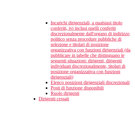
Incarichi dirigenziali, a qualsiasi titolo
conferiti, ivi inclusi quelli conferiti
discrezionalmente dall'organo di indirizzo
politico senza procedure pubbliche di
selezione e titolari di posizione
organizzativa con funzioni dirigenziali (da
pubblicare in tabelle che distinguano le
seguenti situazioni: dirigenti, dirigenti
individuati discrezionalmente, titolari di
posizione organizzativa con funzioni
dirigenziali)
Elenco posizioni dirigenziali discrezionali
Posti di funzione disponibili
Ruolo dirigenti
Dirigenti cessati