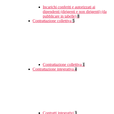
Incarichi conferiti e autorizzati ai
dipendenti (dirigenti e non dirigenti) (da
pubblicare in tabelle)
8
Contrattazione collettiva
5
Contrattazione collettiva
1
Contrattazione integrativa
4
Contratti integrativi
3