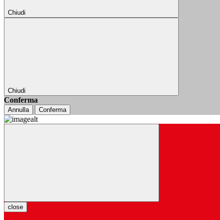
Chiudi
Chiudi
Conferma
Annulla
Conferma
close