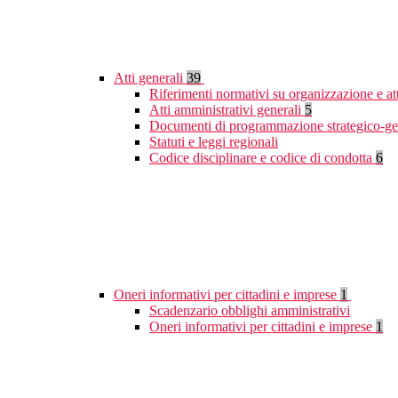
Atti generali
39
Riferimenti normativi su organizzazione e at
Atti amministrativi generali
5
Documenti di programmazione strategico-ge
Statuti e leggi regionali
Codice disciplinare e codice di condotta
6
Oneri informativi per cittadini e imprese
1
Scadenzario obblighi amministrativi
Oneri informativi per cittadini e imprese
1