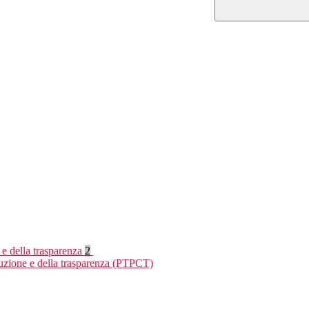
 e della trasparenza
2
ruzione e della trasparenza (PTPCT)