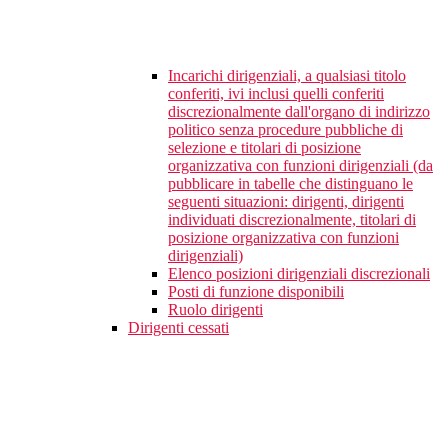
Incarichi dirigenziali, a qualsiasi titolo
conferiti, ivi inclusi quelli conferiti
discrezionalmente dall'organo di indirizzo
politico senza procedure pubbliche di
selezione e titolari di posizione
organizzativa con funzioni dirigenziali (da
pubblicare in tabelle che distinguano le
seguenti situazioni: dirigenti, dirigenti
individuati discrezionalmente, titolari di
posizione organizzativa con funzioni
dirigenziali)
Elenco posizioni dirigenziali discrezionali
Posti di funzione disponibili
Ruolo dirigenti
Dirigenti cessati