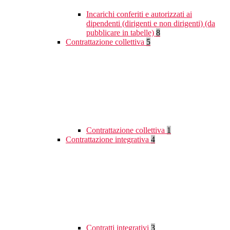
Incarichi conferiti e autorizzati ai
dipendenti (dirigenti e non dirigenti) (da
pubblicare in tabelle)
8
Contrattazione collettiva
5
Contrattazione collettiva
1
Contrattazione integrativa
4
Contratti integrativi
3