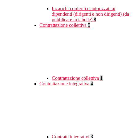
Incarichi conferiti e autorizzati ai
dipendenti (dirigenti e non dirigenti) (da
pubblicare in tabelle)
8
Contrattazione collettiva
5
Contrattazione collettiva
1
Contrattazione integrativa
4
Contratti integrativi
3