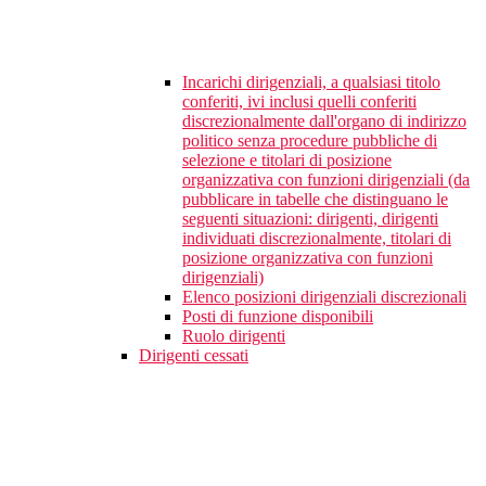
Incarichi dirigenziali, a qualsiasi titolo
conferiti, ivi inclusi quelli conferiti
discrezionalmente dall'organo di indirizzo
politico senza procedure pubbliche di
selezione e titolari di posizione
organizzativa con funzioni dirigenziali (da
pubblicare in tabelle che distinguano le
seguenti situazioni: dirigenti, dirigenti
individuati discrezionalmente, titolari di
posizione organizzativa con funzioni
dirigenziali)
Elenco posizioni dirigenziali discrezionali
Posti di funzione disponibili
Ruolo dirigenti
Dirigenti cessati