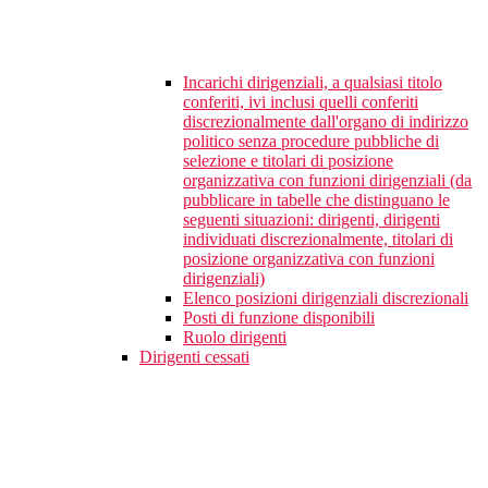
Incarichi dirigenziali, a qualsiasi titolo
conferiti, ivi inclusi quelli conferiti
discrezionalmente dall'organo di indirizzo
politico senza procedure pubbliche di
selezione e titolari di posizione
organizzativa con funzioni dirigenziali (da
pubblicare in tabelle che distinguano le
seguenti situazioni: dirigenti, dirigenti
individuati discrezionalmente, titolari di
posizione organizzativa con funzioni
dirigenziali)
Elenco posizioni dirigenziali discrezionali
Posti di funzione disponibili
Ruolo dirigenti
Dirigenti cessati