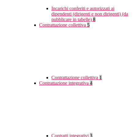
Incarichi conferiti e autorizzati ai
dipendenti (dirigenti e non dirigenti) (da
pubblicare in tabelle)
8
Contrattazione collettiva
5
Contrattazione collettiva
1
Contrattazione integrativa
4
Contratti integrativi
3