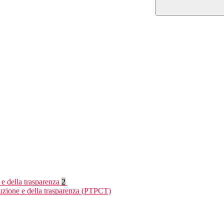
 e della trasparenza
2
ruzione e della trasparenza (PTPCT)