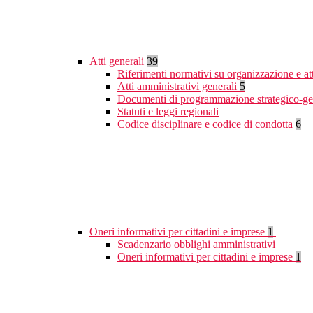
Atti generali
39
Riferimenti normativi su organizzazione e at
Atti amministrativi generali
5
Documenti di programmazione strategico-ge
Statuti e leggi regionali
Codice disciplinare e codice di condotta
6
Oneri informativi per cittadini e imprese
1
Scadenzario obblighi amministrativi
Oneri informativi per cittadini e imprese
1