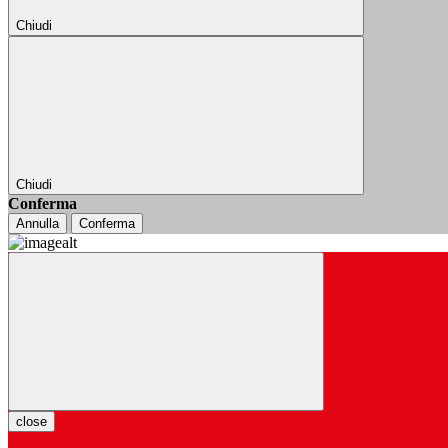
Chiudi
Chiudi
Conferma
Annulla
Conferma
close