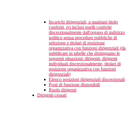
Incarichi dirigenziali, a qualsiasi titolo
conferiti, ivi inclusi quelli conferiti
discrezionalmente dall'organo di indirizzo
politico senza procedure pubbliche di
selezione e titolari di posizione
organizzativa con funzioni dirigenziali (da
pubblicare in tabelle che distinguano le
seguenti situazioni: dirigenti, dirigenti
individuati discrezionalmente, titolari di
posizione organizzativa con funzioni
dirigenziali)
Elenco posizioni dirigenziali discrezionali
Posti di funzione disponibili
Ruolo dirigenti
Dirigenti cessati