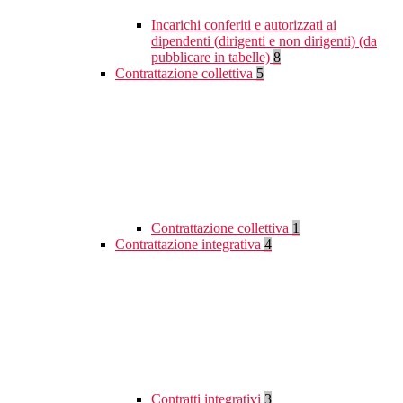
Incarichi conferiti e autorizzati ai
dipendenti (dirigenti e non dirigenti) (da
pubblicare in tabelle)
8
Contrattazione collettiva
5
Contrattazione collettiva
1
Contrattazione integrativa
4
Contratti integrativi
3