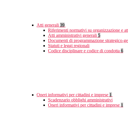
Atti generali
39
Riferimenti normativi su organizzazione e at
Atti amministrativi generali
5
Documenti di programmazione strategico-ge
Statuti e leggi regionali
Codice disciplinare e codice di condotta
6
Oneri informativi per cittadini e imprese
1
Scadenzario obblighi amministrativi
Oneri informativi per cittadini e imprese
1