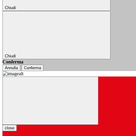
Chiudi
Chiudi
Conferma
Annulla
Conferma
close