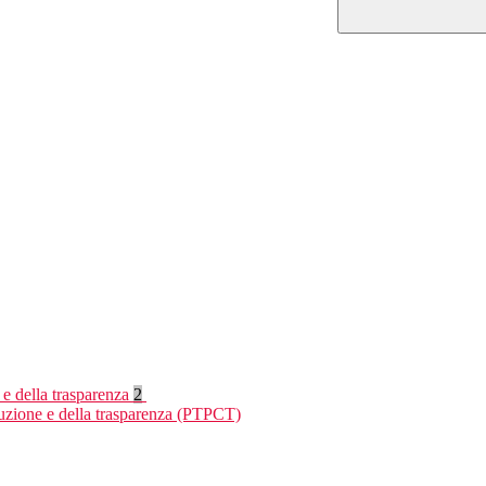
 e della trasparenza
2
ruzione e della trasparenza (PTPCT)