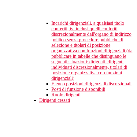
Incarichi dirigenziali, a qualsiasi titolo
conferiti, ivi inclusi quelli conferiti
discrezionalmente dall'organo di indirizzo
politico senza procedure pubbliche di
selezione e titolari di posizione
organizzativa con funzioni dirigenziali (da
pubblicare in tabelle che distinguano le
seguenti situazioni: dirigenti, dirigenti
individuati discrezionalmente, titolari di
posizione organizzativa con funzioni
dirigenziali)
Elenco posizioni dirigenziali discrezionali
Posti di funzione disponibili
Ruolo dirigenti
Dirigenti cessati