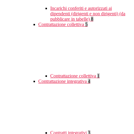
Incarichi conferiti e autorizzati ai
dipendenti (dirigenti e non dirigenti) (da
pubblicare in tabelle)
8
Contrattazione collettiva
5
Contrattazione collettiva
1
Contrattazione integrativa
4
Contratti integrativi
3