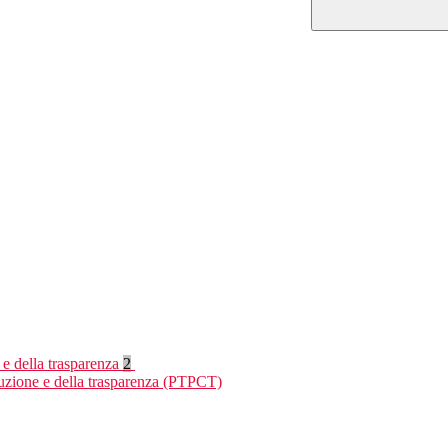
 e della trasparenza
2
ruzione e della trasparenza (PTPCT)