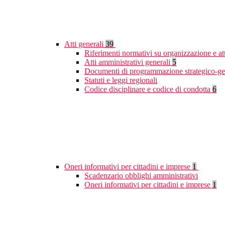
Atti generali
39
Riferimenti normativi su organizzazione e at
Atti amministrativi generali
5
Documenti di programmazione strategico-ge
Statuti e leggi regionali
Codice disciplinare e codice di condotta
6
Oneri informativi per cittadini e imprese
1
Scadenzario obblighi amministrativi
Oneri informativi per cittadini e imprese
1