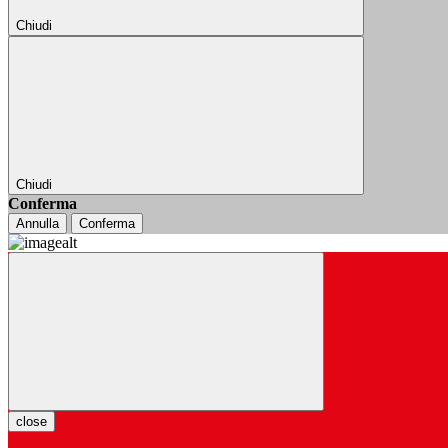
Chiudi
Chiudi
Conferma
Annulla
Conferma
close