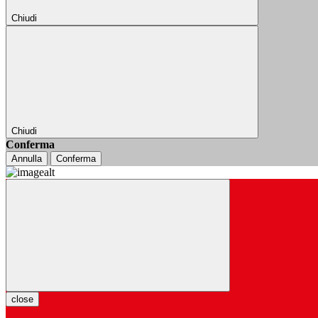
Chiudi
Chiudi
Conferma
Annulla
Conferma
close