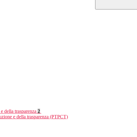
 e della trasparenza
2
ruzione e della trasparenza (PTPCT)