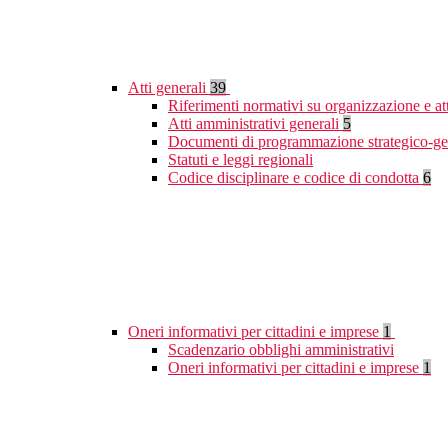
Atti generali
39
Riferimenti normativi su organizzazione e at
Atti amministrativi generali
5
Documenti di programmazione strategico-ge
Statuti e leggi regionali
Codice disciplinare e codice di condotta
6
Oneri informativi per cittadini e imprese
1
Scadenzario obblighi amministrativi
Oneri informativi per cittadini e imprese
1