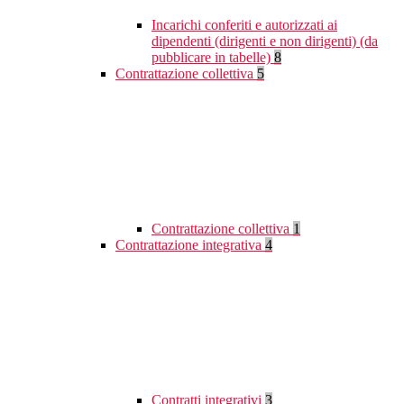
Incarichi conferiti e autorizzati ai
dipendenti (dirigenti e non dirigenti) (da
pubblicare in tabelle)
8
Contrattazione collettiva
5
Contrattazione collettiva
1
Contrattazione integrativa
4
Contratti integrativi
3