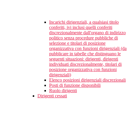
Incarichi dirigenziali, a qualsiasi titolo
conferiti, ivi inclusi quelli conferiti
discrezionalmente dall'organo di indirizzo
politico senza procedure pubbliche di
selezione e titolari di posizione
organizzativa con funzioni dirigenziali (da
pubblicare in tabelle che distinguano le
seguenti situazioni: dirigenti, dirigenti
individuati discrezionalmente, titolari di
posizione organizzativa con funzioni
dirigenziali)
Elenco posizioni dirigenziali discrezionali
Posti di funzione disponibili
Ruolo dirigenti
Dirigenti cessati