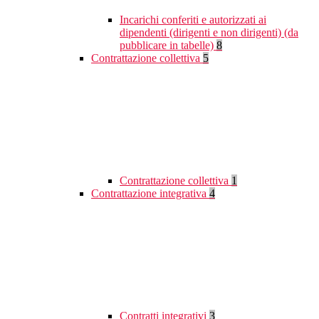
Incarichi conferiti e autorizzati ai
dipendenti (dirigenti e non dirigenti) (da
pubblicare in tabelle)
8
Contrattazione collettiva
5
Contrattazione collettiva
1
Contrattazione integrativa
4
Contratti integrativi
3