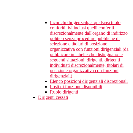
Incarichi dirigenziali, a qualsiasi titolo
conferiti, ivi inclusi quelli conferiti
discrezionalmente dall'organo di indirizzo
politico senza procedure pubbliche di
selezione e titolari di posizione
organizzativa con funzioni dirigenziali (da
pubblicare in tabelle che distinguano le
seguenti situazioni: dirigenti, dirigenti
individuati discrezionalmente, titolari di
posizione organizzativa con funzioni
dirigenziali)
Elenco posizioni dirigenziali discrezionali
Posti di funzione disponibili
Ruolo dirigenti
Dirigenti cessati