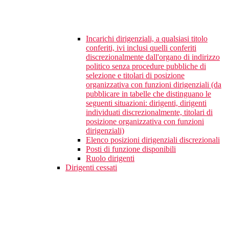
Incarichi dirigenziali, a qualsiasi titolo
conferiti, ivi inclusi quelli conferiti
discrezionalmente dall'organo di indirizzo
politico senza procedure pubbliche di
selezione e titolari di posizione
organizzativa con funzioni dirigenziali (da
pubblicare in tabelle che distinguano le
seguenti situazioni: dirigenti, dirigenti
individuati discrezionalmente, titolari di
posizione organizzativa con funzioni
dirigenziali)
Elenco posizioni dirigenziali discrezionali
Posti di funzione disponibili
Ruolo dirigenti
Dirigenti cessati