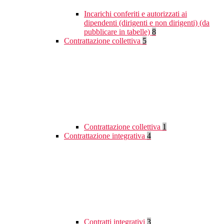
Incarichi conferiti e autorizzati ai
dipendenti (dirigenti e non dirigenti) (da
pubblicare in tabelle)
8
Contrattazione collettiva
5
Contrattazione collettiva
1
Contrattazione integrativa
4
Contratti integrativi
3